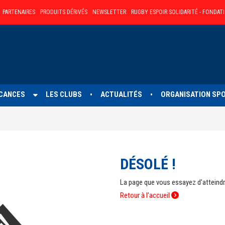
PARTENAIRES
PRODUITS DÉRIVÉS
NEWSLETTER
RUGBY ESPOIR SOLIDARITÉ - FONDAT
CANCES
LES CLUBS
ACTUALITÉS
ORGANISATION SP
•
•
DÉSOLÉ !
La page que vous essayez d'atteindre
Retour à l'accueil